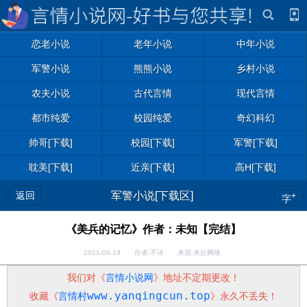
恋老小说
老年小说
中年小说
军警小说
熊熊小说
乡村小说
农夫小说
古代言情
现代言情
都市纯爱
校园纯爱
奇幻科幻
帅哥[下载]
校园[下载]
军警[下载]
耽美[下载]
近亲[下载]
高H[下载]
返回
军警小说[下载区]
+
字
《美兵的记忆》作者：未知【完结】
2021-06-19 作者:不详 来源:来自网络
我们对《
言情小说网
》地址不定期更改！
www.yanqingcun.top
收藏《
言情村
》永久不丢失！