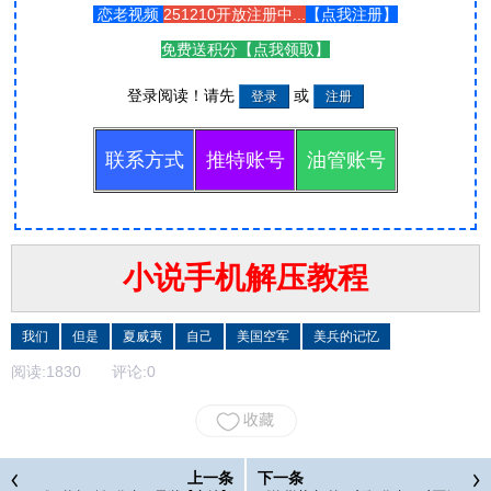
恋老视频
251210开放注册中...
【
点我注册
】
免费送积分【
点我领取
】
登录阅读！
请先
或
联系方式
推特账号
油管账号
小说手机解压教程
我们
但是
夏威夷
自己
美国空军
美兵的记忆
阅读:
1830
评论:
0
上一条
下一条