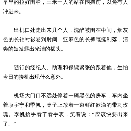
早早的拉好围栏，三米一人的站在围挡前，以免有人
冲进来。
出机口处走出来几个人，沈醉被围在中间，烟灰
色的长袖衬衫卷到肘间，亚麻色的长裤笔挺利落，清
爽的短发露出光洁的额头。
随行的经纪人、助理和保镖紧张的跟着他，生怕
今日的接机出现什么意外。
机场大门口不远处停着一辆黑色的房车，车内坐
着耿宇宁和季帆，桌子上放着一束鲜红欲滴的带刺玫
瑰。季帆抬手看了看手表，笑着说：“应该快要出来
了。”