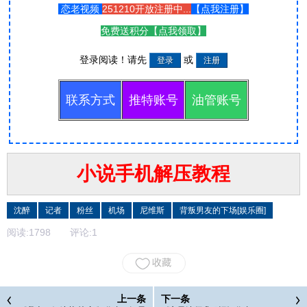
恋老视频
251210开放注册中...
【
点我注册
】
免费送积分【
点我领取
】
登录阅读！
请先
或
联系方式
推特账号
油管账号
小说手机解压教程
沈醉
记者
粉丝
机场
尼维斯
背叛男友的下场[娱乐圈]
阅读:
1798
评论:
1
上一条
下一条