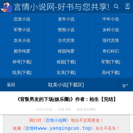
恋老小说
老年小说
中年小说
军警小说
熊熊小说
乡村小说
农夫小说
古代言情
现代言情
都市纯爱
校园纯爱
奇幻科幻
帅哥[下载]
校园[下载]
军警[下载]
耽美[下载]
近亲[下载]
高H[下载]
返回
耽美小说[下载区]
+
字
《背叛男友的下场[娱乐圈]》作者：柏生【完结】
2021-06-26 作者:不详 来源:来自网络
我们对《
言情小说网
》地址不定期更改！
www.yanqingcun.top
收藏《
言情村
》永久不丢失！