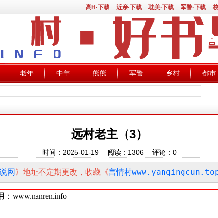
高H·下载
近亲·下载
耽美·下载
军警·下载
校
老年
中年
熊熊
军警
乡村
都市
远村老主（3）
时间：2025-01-19 阅读：
1306
评论：
0
说网
》地址不定期更改，收藏《
言情村www.yanqingcun.to