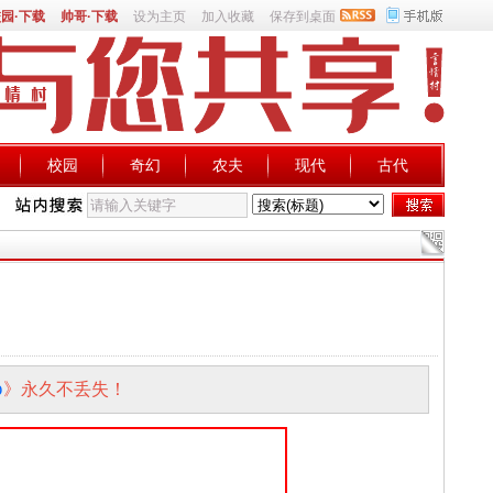
园·下载
帅哥·下载
设为主页
加入收藏
保存到桌面
校园
奇幻
农夫
现代
古代
p
》永久不丢失！