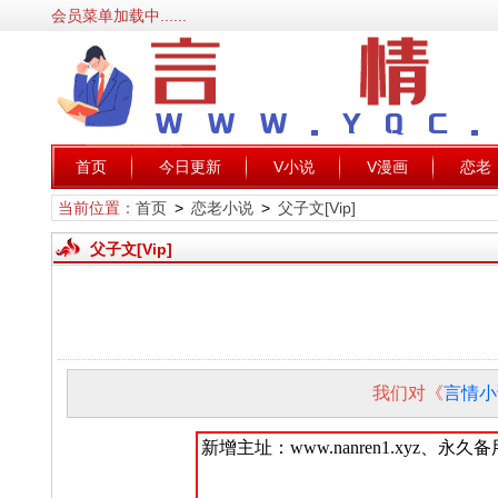
会员菜单加载中......
首页
今日更新
V小说
V漫画
恋老
当前位置：
首页
>
恋老小说
>
父子文[Vip]
父子文[Vip]
我们对《
言情小