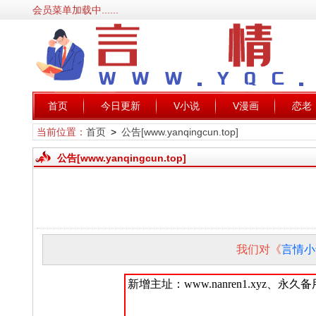
会员菜单加载中......
首页
今日更新
V小说
V漫画
恋老
当前位置：
首页
>
公告[www.yanqingcun.top]
公告[www.yanqingcun.top]
我们对《
言情小