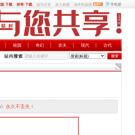
园·下载
帅哥·下载
设为主页
加入收藏
保存到桌面
校园
奇幻
农夫
现代
古代
p
》永久不丢失！