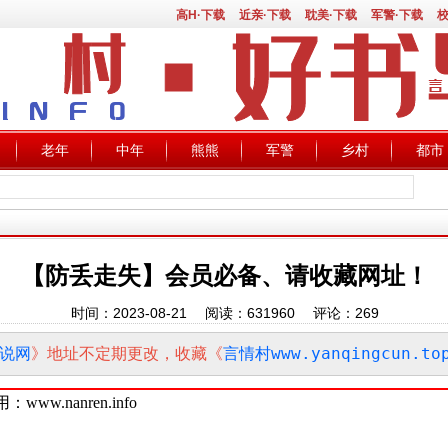
高H·下载
近亲·下载
耽美·下载
军警·下载
校
老年
中年
熊熊
军警
乡村
都市
【防丢走失】会员必备、请收藏网址！
时间：2023-08-21 阅读：
631960
评论：
269
说网
》地址不定期更改，收藏《
言情村www.yanqingcun.to