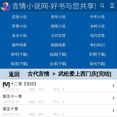
恋老小说
老年小说
中年小说
军警小说
熊熊小说
乡村小说
农夫小说
古代言情
现代言情
都市纯爱
校园纯爱
奇幻科幻
帅哥[下载]
校园[下载]
军警[下载]
耽美[下载]
近亲[下载]
高H[下载]
古代言情
>
武松爱上西门庆[完结]
返回
[V]
第五十二章【完结】
2023-07-14 阅读：621 评论：0
第五十一章
2023-07-14 阅读：592 评论：0
第五十章
2023-07-14 阅读：500 评论：0