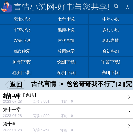
恋老小说
老年小说
中年小说
军警小说
熊熊小说
乡村小说
农夫小说
古代言情
现代言情
都市纯爱
校园纯爱
奇幻科幻
帅哥[下载]
校园[下载]
军警[下载]
耽美[下载]
近亲[下载]
高H[下载]
古代言情
>
爸爸哥哥我不行了[2][完
返回
结][V]
第十二章【完结】
2023-07-28 阅读：591 评论：0
第十一章
2023-07-28 阅读：599 评论：0
第十章
2023-07-28 阅读：457 评论：0