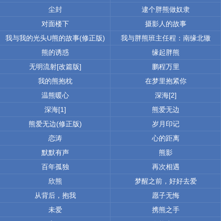
尘封
逮个胖熊做奴隶
对面楼下
摄影人的故事
我与我的光头U熊的故事(修正版)
我与胖熊班主任程：南缘北辙
熊的诱惑
缘起胖熊
无明流射[改篇版]
鹏程万里
我的熊抱枕
在梦里抱紧你
温熊暖心
深海[2]
深海[1]
熊爱无边
熊爱无边(修正版)
岁月印记
恋涛
心的距离
默默有声
熊影
百年孤独
再次相遇
欣熊
梦醒之前，好好去爱
从背后，抱我
愿子无悔
未爱
携熊之手