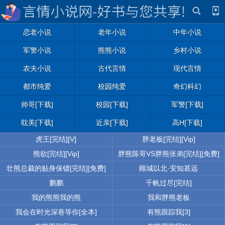
恋老小说
老年小说
中年小说
军警小说
熊熊小说
乡村小说
农夫小说
古代言情
现代言情
都市纯爱
校园纯爱
奇幻科幻
帅哥[下载]
校园[下载]
军警[下载]
耽美[下载]
近亲[下载]
高H[下载]
虎王[完结][V]
胖老板[完结][Vip]
熊欲[完结][Vip]
胖熊陈哥VS胖熊张弟[完结][免费]
壮熊总裁的贴身保镖[完结][免费]
顾城以北·安知甚远
鹏鹏
千帆过尽[完结]
我的熊熊我的熊
我和胖熊老板
我会在时光深巷等你[全本]
有熊跟踪我[3]