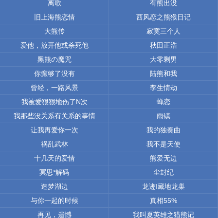
离歌
有熊出没
旧上海熊恋情
西风恋之熊猴日记
大熊传
寂寞三个人
爱他，放开他或杀死他
秋田正浩
黑熊の魔咒
大零剩男
你癫够了没有
陆熊和我
曾经，一路风景
孪生情劫
我被爱狠狠地伤了N次
蝉恋
我那些没关系有关系的事情
雨镇
让我再爱你一次
我的独奏曲
祸乱武林
我不是天使
十几天的爱情
熊爱无边
冥思*解码
尘封纪
造梦湖边
龙迹Ⅰ藏地龙巢
与你一起的时候
真相55%
再见，遗憾
我叫夏英雄之猎熊记