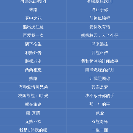
有熊跟踪我[2]
有熊跟踪我[1]
来路
终止于你
雾中之花
前路似锦程
熊出没注意
爱你没有错
再爱我一次
熊熊校园：云了个仔
隅下榆生
熊来熊往
邪熊外传
邪熊正传
胖熊老史
我和奶油的绯闻故事
两两相忘
熊熊燃烧的岁月
熊路
让我照顾你
有种爱情叫兄弟
其实是梦
校园熊熊：时.光
决不放开你的手
熊在旅途
那一年的事
熊·真情
藏爱
无熊不欢
双熊奇缘
我是U熊我的熊
一生一面